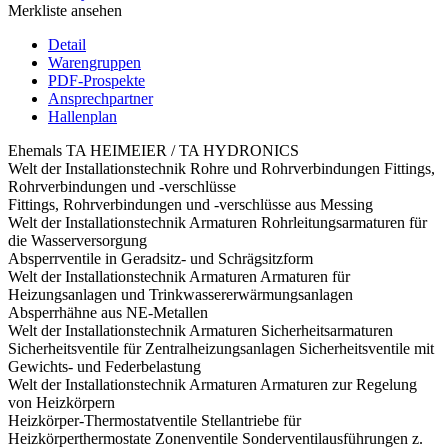
Merkliste ansehen
Detail
Warengruppen
PDF-Prospekte
Ansprechpartner
Hallenplan
Ehemals TA HEIMEIER / TA HYDRONICS
Welt der Installationstechnik
Rohre und Rohrverbindungen
Fittings,
Rohrverbindungen und -verschlüsse
Fittings, Rohrverbindungen und -verschlüsse aus Messing
Welt der Installationstechnik
Armaturen
Rohrleitungsarmaturen für
die Wasserversorgung
Absperrventile in Geradsitz- und Schrägsitzform
Welt der Installationstechnik
Armaturen
Armaturen für
Heizungsanlagen und Trinkwassererwärmungsanlagen
Absperrhähne aus NE-Metallen
Welt der Installationstechnik
Armaturen
Sicherheitsarmaturen
Sicherheitsventile für Zentralheizungsanlagen Sicherheitsventile mit
Gewichts- und Federbelastung
Welt der Installationstechnik
Armaturen
Armaturen zur Regelung
von Heizkörpern
Heizkörper-Thermostatventile Stellantriebe für
Heizkörperthermostate Zonenventile Sonderventilausführungen z.