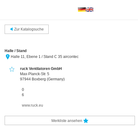
Startseite
Katalogsuche
Hallenpläne
Merkliste
Zur Katalogsuche
App zur ISH
Halle / Stand
Halle 11, Ebene 1 / Stand C 35 aircontec
ruck Ventilatoren GmbH
Max-Planck-Str. 5
97944 Boxberg (Germany)
0
6
www.ruck.eu
Merkliste ansehen