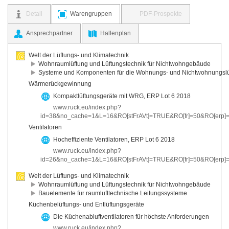
Detail
Warengruppen
PDF-Prospekte
Ansprechpartner
Hallenplan
Welt der Lüftungs- und Klimatechnik
Wohnraumlüftung und Lüftungstechnik für Nichtwohngebäude
Systeme und Komponenten für die Wohnungs- und Nichtwohnungslü
Wärmerückgewinnung
Kompaktlüftungsgeräte mit WRG, ERP Lot 6 2018
www.ruck.eu/index.php?
id=38&no_cache=1&L=16&RO[stFrAVt]=TRUE&RO[fr]=50&RO[erp]
Ventilatoren
Hocheffiziente Ventilatoren, ERP Lot 6 2018
www.ruck.eu/index.php?
id=26&no_cache=1&L=16&RO[stFrAVt]=TRUE&RO[fr]=50&RO[erp]
Welt der Lüftungs- und Klimatechnik
Wohnraumlüftung und Lüftungstechnik für Nichtwohngebäude
Bauelemente für raumlufttechnische Leitungssysteme
Küchenbelüftungs- und Entlüftungsgeräte
Die Küchenabluftventilatoren für höchste Anforderungen
www.ruck.eu/index.php?